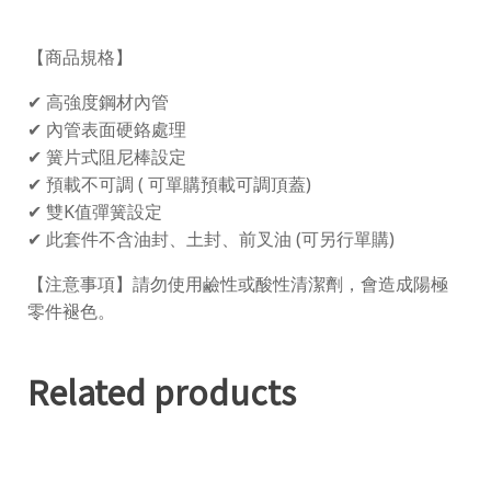
【商品規格】
✔ 高強度鋼材內管
✔ 內管表面硬鉻處理
✔ 簧片式阻尼棒設定
✔ 預載不可調 ( 可單購預載可調頂蓋)
✔ 雙K值彈簧設定
✔ 此套件不含油封、土封、前叉油 (可另行單購)
【注意事項】請勿使用鹼性或酸性清潔劑，會造成陽極
零件褪色。
Related products