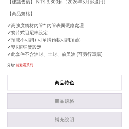
【建議售價】 NT$ 3,300起（2026年5月起適用）
【商品規格】
✔高強度鋼材內管* 內管表面硬鉻處理
✔簧片式阻尼棒設定
✔預載不可調 ( 可單購預載可調頂蓋)
✔雙K值彈簧設定
✔此套件不含油封、土封、前叉油 (可另行單購)
分類:
前避震系列
商品特色
商品規格
補充說明