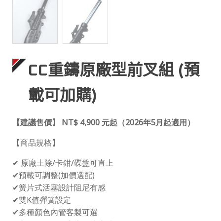
CC重鑄原廠型前叉組 (預
載可加購)
【建議售價】 NT$ 4,900 元起（2026年5月起適用）
【商品規格】
✔ 原廠土除/卡鉗/碟盤可直上
✔預載可調整(加價選配)
✔簧片式活塞設計阻尼有感
✔雙K值彈簧設定
✔多種顏色內管客製可選