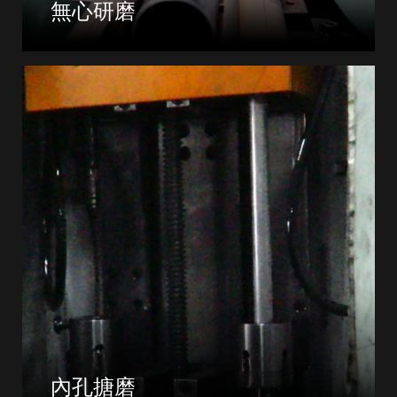
無心研磨
內孔搪磨