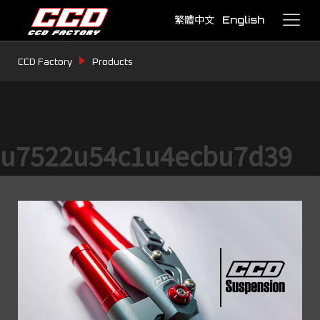
繁體中文
English
CCD Factory
Products
u7522u54c1u4ecbu7d39