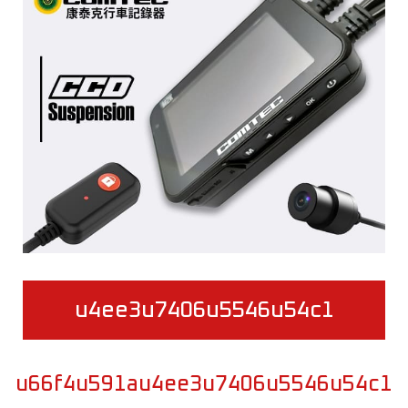
u4ee3u7406u5546u54c1
u66f4u591au4ee3u7406u5546u54c1