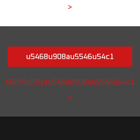
>
u5468u908au5546u54c1
u66f4u591au5468u908au5546u54c1
>