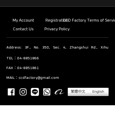
My Account
Registration
CCD Factory Terms of Servi
Contact Us
Privacy Policy
TEL：04-8851866
彰化縣溪湖鎮東寮里彰水路四段350號3樓
FAX：04-8851861
MAIL：
ccdfactory@gmail.com
繁體中文
English