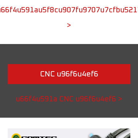
u66f4u591au5f8cu907fu9707u7cfbu521
>
CNC u96f6u4ef6
u66f4u591a CNC u96f6u4ef6 >