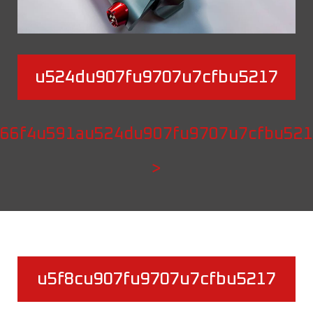
u524du907fu9707u7cfbu5217
66f4u591au524du907fu9707u7cfbu52
>
u5f8cu907fu9707u7cfbu5217