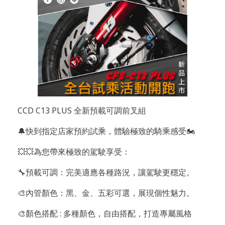
CCD C13 PLUS 全新預載可調前叉組
🔔快到指定店家預約試乘，體驗極致的騎乘感受🏍️
💥💥為您帶來極致的駕駛享受：
🔧預載可調：完美適應各種路況，讓駕駛更穩定。
🎨內管顏色：黑、金、五彩可選，展現個性魅力。
🎨顏色搭配 : 多種顏色，自由搭配，打造專屬風格